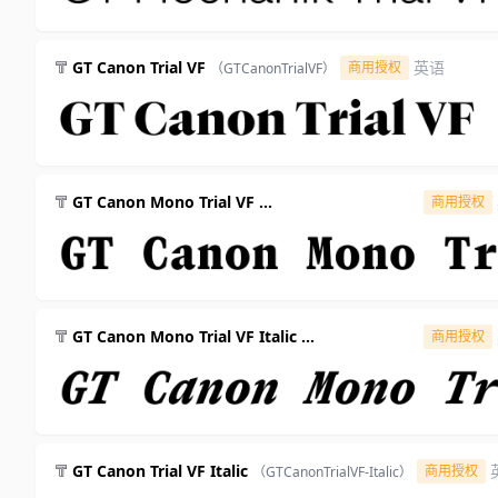
GT Canon Trial VF
英语
商用授权
（GTCanonTrialVF）
GT Canon Mono Trial VF
商用授权
（GTCanonMonoTrialVF）
GT Canon Mono Trial VF Italic
商用授权
（GTCanonMonoTrialVF-Italic）
GT Canon Trial VF Italic
商用授权
（GTCanonTrialVF-Italic）