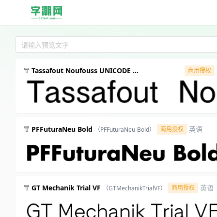
请输入预览文字
Tassafout Noufouss UNICODE
商用授权
（TassafoutNoufoussUNICOD
PFFuturaNeu Bold
英语
商用授权
（PFFuturaNeu-Bold）
GT Mechanik Trial VF
英语
商用授权
（GTMechanikTrialVF）