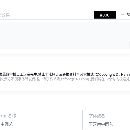
看效果
#000
数学博士王汉宗先生,禁止非法拷贝及转换资料至其它格式;(C)Copyright Dr. Hann-Tzo
方不便字体转发传播，请联系邮箱(zcfont@163.com) ,我们将在12小时内极
cript名称
字体族名
宗中圆艺
王汉宗中圆艺