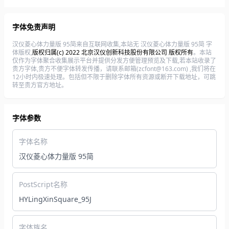
字体免责声明
汉仪菱心体力量版 95简来自互联网收集,本站无 汉仪菱心体力量版 95简 字
体版权,
版权归属(c) 2022 北京汉仪创新科技股份有限公司 版权所有
。本站
仅作为字体聚合收集展示平台并提供分发方便管理预览及下载,若本站收录了
贵方字体,贵方不便字体转发传播，请联系邮箱(zcfont@163.com) ,我们将在
12小时内极速处理。包括但不限于删除字体所有资源或断开下载地址，可跳
转至贵方官方地址。
字体参数
字体名称
汉仪菱心体力量版 95简
PostScript名称
HYLingXinSquare_95J
字体族名