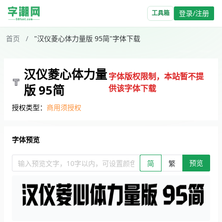
登录/注册
工具箱
首页
/
"汉仪菱心体力量版 95简"字体下载
汉仪菱心体力量
字体版权限制，本站暂不提
版 95简
供该字体下载
授权类型：
商用须授权
字体预览
预览
输入预览文字，10字以内，可设置颜色、大小、简繁。回车查看效
简
繁