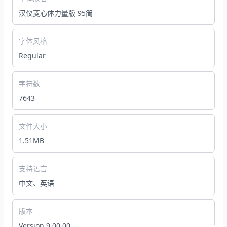
汉仪菱心体力量版 95简
字体风格
Regular
字符数
7643
文件大小
1.51MB
支持语言
中文、英语
版本
Version 9.00.00