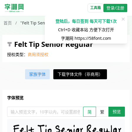
登录/注册
工具箱
✕
登陆后，每日签到 每天可下载1次
首页
/
"Felt Tip Senior Regular"字体下载
Ctrl+D 收藏本站 方便下次打开
字潮网
https://58font.com
Felt Tip Senior Regular
授权类型：
商用须授权
家族字体
下载字体文件（非商用）
字体预览
预览
输入预览文字，10字以内，可设置颜色、大小、简繁。回车查看效
简
繁