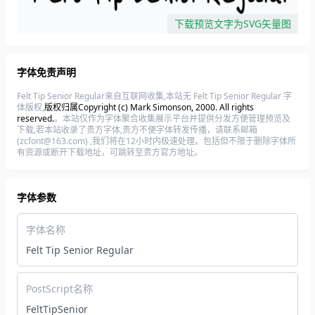
下载预览文字为SVG矢量图
字体免责声明
Felt Tip Senior Regular来自互联网收集,本站无 Felt Tip Senior Regular 字
体版权,
版权归属Copyright (c) Mark Simonson, 2000. All rights
reserved.
。本站仅作为字体聚合收集展示平台并提供分发方便管理预览及
下载,若本站收录了贵方字体,贵方不便字体转发传播，请联系邮箱
(zcfont@163.com) ,我们将在12小时内极速处理。包括但不限于删除字体所
有资源或断开下载地址，可跳转至贵方官方地址。
字体参数
字体名称
Felt Tip Senior Regular
PostScript名称
FeltTipSenior