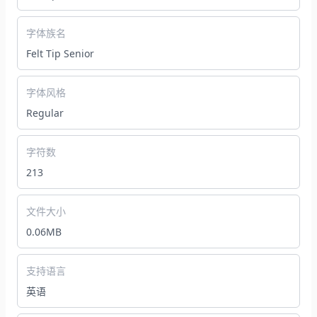
字体族名
Felt Tip Senior
字体风格
Regular
字符数
213
文件大小
0.06MB
支持语言
英语