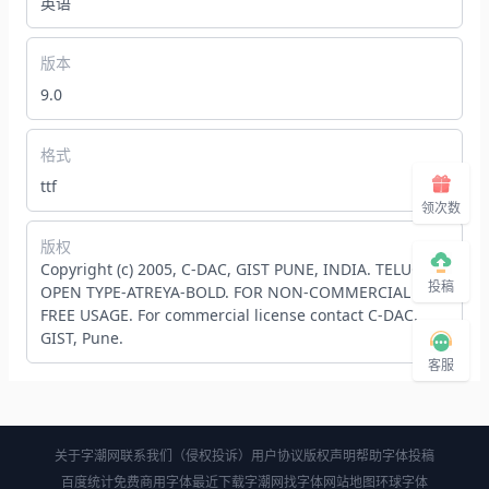
英语
版本
9.0
格式
ttf
领次数
版权
Copyright (c) 2005, C-DAC, GIST PUNE, INDIA. TELUGU-
投稿
OPEN TYPE-ATREYA-BOLD. FOR NON-COMMERCIAL
FREE USAGE. For commercial license contact C-DAC,
GIST, Pune.
客服
关于字潮网
联系我们（侵权投诉）
用户协议
版权声明
帮助
字体投稿
百度统计
免费商用字体
最近下载
字潮网找字体
网站地图
环球字体