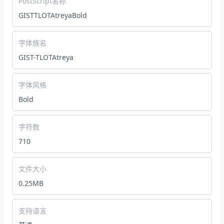
PostScript名称
GISTTLOTAtreyaBold
字体族名
GIST-TLOTAtreya
字体风格
Bold
字符数
710
文件大小
0.25MB
支持语言