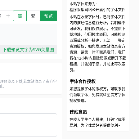
本站字体来源为：
程序采集网络公开索引的字体文件
预览
简
繁
本站在收录字体时，已对字体文件
内的描述信息进行分析，若明确不
可转发，我们仅作展示，不提供下
载地址，但因技术原因，可能检测
遗漏或分析不精确，无法一一鉴定
资源版权，如您发现本站收录贵方
下载预览文字为SVG矢量图
资源，请第一时间联系我们，我们
将在12小时内删除资源或断开下载
链接，并告知于您，并防止再次索
引。
字体合作授权
理预览及下载,若本站收录了贵方字
址。
如您是该字体的版权方，可联系我
们领取字体，免费跳转至贵方字体
授权渠道。
建站意愿
在校大学生个人搭建，打破字体圈
暴利，为字体爱好者提供便利~