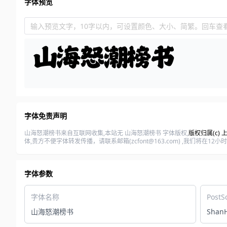
字体预览
输入预览文字，10字以内，可设置颜色、大小、简繁。回车查
字体免责声明
山海怒潮榜书来自互联网收集,本站无 山海怒潮榜书 字体版权,
版权归属(c)
体,贵方不便字体转发传播，请联系邮箱(zcfont@163.com) ,我们
字体参数
字体名称
PostS
山海怒潮榜书
Shan