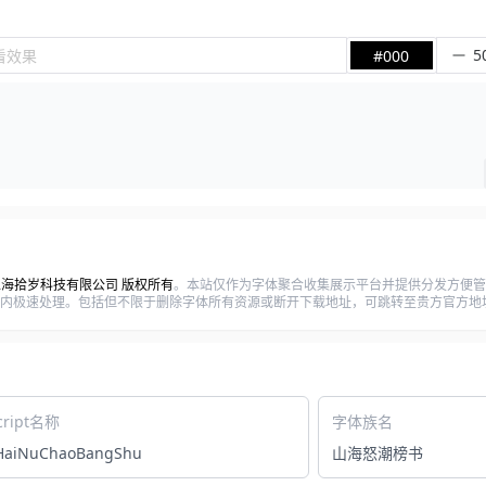
看效果
#000
 上海拾岁科技有限公司 版权所有
。本站仅作为字体聚合收集展示平台并提供分发方便管
将在12小时内极速处理。包括但不限于删除字体所有资源或断开下载地址，可跳转至贵方官方地
cript名称
字体族名
HaiNuChaoBangShu
山海怒潮榜书