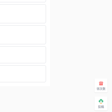
领次数
投稿