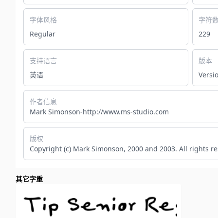
字体风格
字符
Regular
229
支持语言
版本
英语
Versi
作者信息
Mark Simonson-http://www.ms-studio.com
版权
Copyright (c) Mark Simonson, 2000 and 2003. All rights r
其它字重