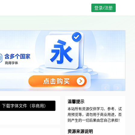
登录/注册
温馨提示
下载字体文件（非商用）
本站所有资源仅供学习、参考、试
用预览等，请勿用于商业用途，否
则产生的一切后果由您自己承担！
资源来源说明