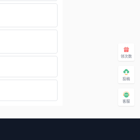
领次数
投稿
客服