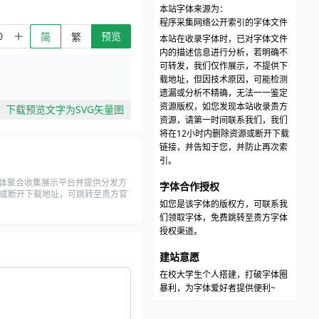
本站字体来源为：
程序采集网络公开索引的字体文件
预览
简
繁
本站在收录字体时，已对字体文件
内的描述信息进行分析，若明确不
可转发，我们仅作展示，不提供下
载地址，但因技术原因，可能检测
遗漏或分析不精确，无法一一鉴定
资源版权，如您发现本站收录贵方
下载预览文字为SVG矢量图
资源，请第一时间联系我们，我们
将在12小时内删除资源或断开下载
链接，并告知于您，并防止再次索
引。
体聚合收集展示平台并提供分发方
字体合作授权
资源或断开下载地址，可跳转至贵方官
如您是该字体的版权方，可联系我
们领取字体，免费跳转至贵方字体
授权渠道。
建站意愿
在校大学生个人搭建，打破字体圈
暴利，为字体爱好者提供便利~