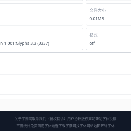
数
文件大小
0.01MB
格式
n 1.001;Glyphs 3.3 (3337)
otf
关于字潮网
联系我们（侵权投诉）
用户协议
版权声明
帮助
字体投稿
百度统计
免费商用字体
最近下载
字潮网找字体
网站地图
环球字体