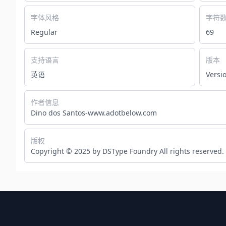
字体风格
字符
Regular
69
支持语言
版本
英语
Versio
作者信息
Dino dos Santos-www.adotbelow.com
版权
Copyright © 2025 by DSType Foundry All rights reserved.